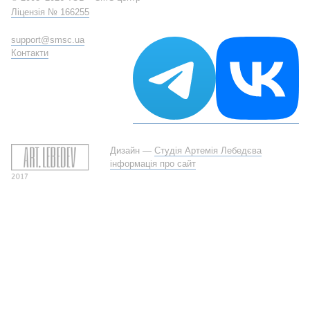
Ліцензія № 166255
support@smsc.ua
Контакти
Дизайн —
Студія Артемія Лебедєва
інформація про сайт