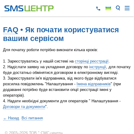
FAQ
• Як почати користуватися
вашим сервісом
Для початку роботи потрібно виконати кілька кроків:
1. Зареєструватись у нашій системі на
сторінці реєстрації
.
2. Надіслати заявку на укладення договору по
інструкції
, для початку
буде достатньо обмінятися договором в електронному вигляді.
3. Зареєструвати ім'я відправника, від якого буде відбуватися
розсилка повідомлень "Налаштування -
Імена відправників
" (при
додаванні потрібно буде встановити опції реєстрації імені у
операторів).
4. Надати необхідні документи для операторів " Налаштування -
Договори та документи
".
← Назад
Всі питання
© 2003–2026 ТОВ " СМС-центр»