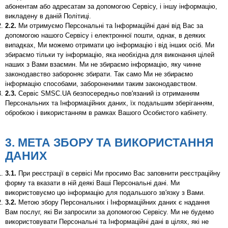
абонентам або адресатам за допомогою Сервісу, і іншу інформацію,
викладену в даній Політиці.
2.2.
Ми отримуємо Персональні та Інформаційні дані від Вас за
допомогою нашого Сервісу і електронної пошти, однак, в деяких
випадках, Ми можемо отримати цю інформацію і від інших осіб. Ми
збираємо тільки ту інформацію, яка необхідна для виконання цілей
наших з Вами взаємин. Ми не збираємо інформацію, яку чинне
законодавство забороняє збирати. Так само Ми не збираємо
інформацію способами, забороненими таким законодавством.
2.3.
Сервіс SMSC.UA безпосередньо пов'язаний із отриманням
Персональних та Інформаційних даних, їх подальшим зберіганням,
обробкою і використанням в рамках Вашого Особистого кабінету.
3. МЕТА ЗБОРУ ТА ВИКОРИСТАННЯ
ДАНИХ
3.1.
При реєстрації в сервісі Ми просимо Вас заповнити реєстраційну
форму та вказати в ній деякі Ваші Персональні дані. Ми
використовуємо цю інформацію для подальшого зв'язку з Вами.
3.2.
Метою збору Персональних і Інформаційних даних є надання
Вам послуг, які Ви запросили за допомогою Сервісу. Ми не будемо
використовувати Персональні та Інформаційні дані в цілях, які не