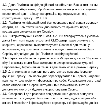
1.1.
Дана Політика конфіденційності ознайомлює Вас із тим, як ми
отримуємо, зберігаємо, обробляємо, використовуємо і захищаємо
персональні дані, та іншу інформацію, що отримується від
користувачів Сервісу SMSC.UA.
1.2.
Політика конфіденційності безпосередньо пов'язана з умовами
оферти, які Вам також необхідно вивчити та прийняти перед
подальшим використанням Сервісу.
1.3.
Використовуючи Сервіс SMSC.UA, Ви погоджуєтесь з умовами
даної Політики і надаєте компанії СМС-центр право отримувати,
зберігати, обробляти і використовувати Особисті дані та іншу
інформацію, яку компанія отримує в процесі використання Вами
Сервісу відповідно до цієї Політики конфіденційності.
1.4.
Сервіс не збирає інформацію про осіб, що не досягли 14-річного
віку, і в зв'язку з цим Вам заборонено використовувати будь-які
Персональні, Інформаційні та інші дані таких осіб в рамках Сервісу.
1.5.
Для отримання повноцінного доступу до персоналізованих
функцій Сервісу Вам необхідно зареєструватися в Сервісі, надавши
нам повну і достовірну інформацію про себе. Результатом реєстрації
стане створений в Сервісі віртуальний Особистий кабінет, за
допомогою якого Ви будете використовувати Сервіс.
1.6.
Створювані для розсилки повідомлення в деяких випадках
можуть містити додані Вами текстові, графічні, аудіо-, відео- або
змішані матеріали інформаційного характеру («Інформаційні дані»),