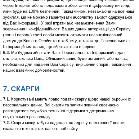
через Інтернет або їх подальшого зберігання в цифровому вигляді,
який буде на 100% безпечний. Таким чином, незважаючи на все наші
зусилля, ми не можемо гарантувати абсолютну захист одержуваної
від Вас інформації. У разі втрати або незабезпечення Вами
збереження і конфіденційності Ваших даних авторизації до Сервісу
(логін і пароль) треті особи можуть отримати несанкціонований
доступ до Вашого Особистого кабінету, а також до Персональних і
Інформаційним даних, що зберігаються в сервісі.
6.3.
Ми будемо зберігати Ваші Персональні та Інформаційні дані
стільки, скільки Ваша Обліковий запис буде активний, або на час,
необхідний для надання Вам Сервісу, вирішення спорів і виконання
наших взаємних домовленостей.
7. СКАРГИ
7.1.
Користувачі мають право подати скаргу щодо нашої обробки їх
персональних даних. Всі скарги та запити повинні своєчасно
розглядатися службою технічної підтримки з дотриманням
внутрішнього розпорядку.
7.2.
Скарги можуть бути надіслані на адресу електронної пошти,
вказаною в контактах нашого веб-сайту.