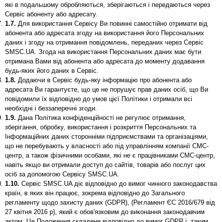
які в подальшому обробляються, зберігаються і передаються через
Сервіс абоненту або адресату.
1.7.
Для використання Сервісу Ви повинні самостійно отримати від
абонента або адресата згоду на використання його Персональних
даних і згоду на отримання повідомлень, переданих через Сервіс
SMSC.UA. Згода на використання Персональних даних має бути
отримана Вами від абонента або адресата до моменту додавання
будь-яких його даних в Сервіс.
1.8.
Додаючи в Сервіс будь-яку інформацію про абонента або
адресата Ви гарантуєте, що це не порушує прав даних осіб, що Ви
повідомили їх відповідно до умов цієї Політики і отримали всі
необхідні і беззаперечні згоди.
1.9.
Дана Політика конфіденційності не регулює отримання,
зберігання, обробку, використання і розкриття Персональних та
Інформаційних даних сторонніми підприємствами та організаціями,
що не перебувають у власності або під управлінням компанії СМС-
центр, а також фізичними особами, які не є працівниками СМС-центр,
навіть якщо ви отримали доступ до сайтів, товарів або послуг цих
осіб за допомогою Сервісу SMSC.UA.
1.10.
Сервіс SMSC.UA діє відповідно до вимог чинного законодавства
країн, в яких він працює, зокрема відповідно до Загального
регламенту щодо захисту даних (GDPR), (Регламент ЄС 2016/679 від
27 квітня 2016 р), який є обов'язковим до виконання законодавчим
актом. Це Положення складене відповідно до вимог GDPR і, таким