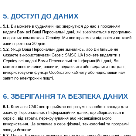
5. ДОСТУП ДО ДАНИХ
5.1.
Ви можете в будь-який час звернутися до нас з проханням
надати Вам всі Ваші Персональні дані, які зберігаються в програмно-
апаратних комплексах Сервісу. Ми постараємося відповісти на такий
запит протягом 30 днів.
5.2.
Якщо Ваші Персональні дані змінились, або Ви більше не
бажаєте використовувати Сервіс SMSC.UA і хочете видалити з
Сервісу всі надані Вами Персональні та Інформаційні дані, Ви
можете внести зміни, оновити, відключити або видалити такі дані,
використовуючи функції Особистого кабінету або надіславши нам
запит по електронній пошті.
6. ЗБЕРІГАННЯ ТА БЕЗПЕКА ДАНИХ
6.1.
Компанія СМС-центр приймає всі розумні запобіжні заходи для
захисту Персональних і Інформаційних даних, що зберігаються в
сервісі, від втрати, перекручування або несанкціонованого
використання. Це включає в себе фізичні, технологічні та програмні
заходи безпеки.
6.2.
Однак, Ви повинні розуміти, що не існує способу передачі даних