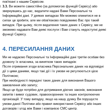
пов'язані з нашим Сервісом.
3.3.
Ви можете самостійно (за допомогою функцій Сервісу) або
звернувшись до нас, видалити надані Вами Персональні та
Інформаційні дані. У деяких випадках Ми можемо опинитися не в
силах це зробити, але ми обов'язково повідомимо Вас про такий
випадок. При цьому, після видалення таких даних з Сервісу, ми не
зможемо надавати Вам деякі послуги і Вам стануть недоступні деякі
функції Сервісу.
4. ПЕРЕСИЛАННЯ ДАНИХ
Ми не надаємо Персональні та Інформаційні дані третім особам без
дозволу їх власника, за винятком таких випадків:
Після отримання згоди власника Персональних даних на відповідні
дії з цими даними, якщо такі дії і їх умови не регулюються цією
Політикою;
При необхідності передачі таких даних для виконання Вашого
замовлення або запиту;
Якщо це буде потрібно для дотримання діючих законів, виконання
запитів і вимог судових, правоохоронних та інших контролюючих
організацій. У тому випадку, якщо на нашу думку Ви порушуєте
умови даної Політики або правил використання Сервісу або інших
договорів і угод між Вами і компанією СМС-центр.