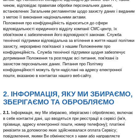
чином, відповідає правилам обробки персональних даних,
встановлених Загальним регламентом щодо захисту даних і виданим
з метою її виконання національними актами.
Положення про конфіденційність відноситься до сфери
відповідальності юридичного відділу компанії СМС-центр, їх
обов'язком є забезпечення його відповідності законам. Служба
технічної підтримки відповідальна за втілення в життя нашої політики
захисту, нерозривно пов'язаної з нашим Положенням про
конфіденційність. Служба технічної підтримки щодня забезпечує
дотримання Положення та розглядає всі питання, пов'язані із
захистом персональних даних. Питання про Політику
конфіденційності можуть бути надіслані на адресу електронної
пошти, вказаною в контактах нашого веб-сайту.
2. ІНФОРМАЦІЯ, ЯКУ МИ ЗБИРАЄМО,
ЗБЕРІГАЄМО ТА ОБРОБЛЯЄМО
2.1.
Інформація, яку Ми збираємо, зберігаємо і обробляємо, включає
в себе контактні дані, що вводяться при реєстрації в сервісі (ім'я,
прізвище, адресу електронної пошти, номер телефону); платіжні
реквізити за допомогою яких здійснювалася оплата Сервісу;
повідомлення, якими Ви обмінюєтеся з нами або направляєте