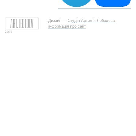
Дизайн —
Студія Артемія Лебедєва
інформація про сайт