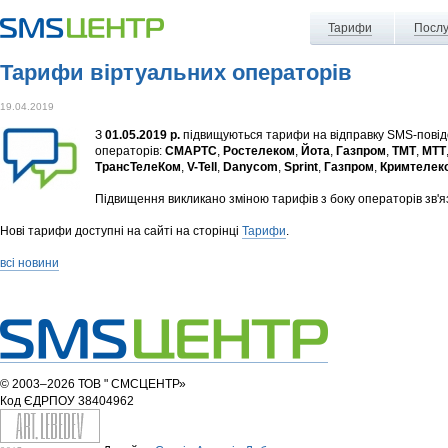
Тарифи
Послу
Тарифи віртуальних операторів
19.04.2019
З
01.05.2019 р.
підвищуються тарифи на відправку SMS-повідо
операторів:
СМАРТС
,
Ростелеком
,
Йота
,
Газпром
,
ТМТ
,
МТТ
ТрансТелеКом
,
V-Tell
,
Danycom
,
Sprint
,
Газпром
,
Кримтелек
Підвищення викликано зміною тарифів з боку операторів зв'яз
Нові тарифи доступні на сайті на сторінці
Тарифи
.
всі новини
© 2003–2026 ТОВ " СМСЦЕНТР»
Код ЄДРПОУ 38404962