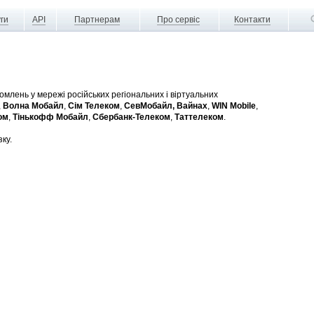
ги
API
Партнерам
Про сервіс
Контакти
млень у мережі російських регіональних і віртуальних
,
Волна Мобайл
,
Сім Телеком
,
СевМобайл,
Вайнах
,
WIN Mobile
,
ом
,
Тінькофф Мобайл
,
Сбербанк-Телеком
,
Таттелеком
.
ку.