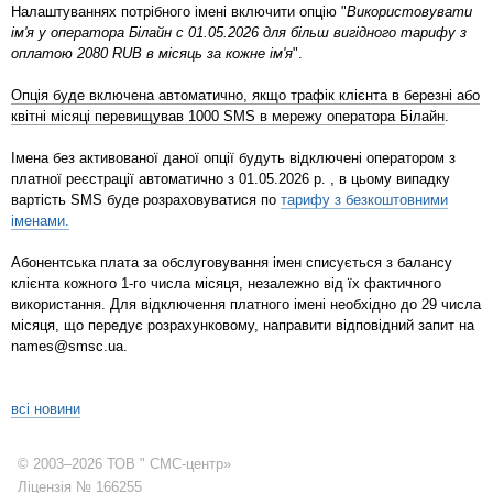
Налаштуваннях потрібного імені включити опцію "
Використовувати
ім'я у оператора Білайн c 01.05.2026 для більш вигідного тарифу з
оплатою 2080 RUB в місяць за кожне ім'я
".
Опція буде включена автоматично, якщо трафік клієнта в березні або
квітні місяці перевищував 1000 SMS в мережу оператора Білайн
.
Імена без активованої даної опції будуть відключені оператором з
платної реєстрації автоматично з 01.05.2026 р. , в цьому випадку
вартість SMS буде розраховуватися по
тарифу з безкоштовними
іменами.
Абонентська плата за обслуговування імен списується з балансу
клієнта кожного 1-го числа місяця, незалежно від їх фактичного
використання. Для відключення платного імені необхідно до 29 числа
місяця, що передує розрахунковому, направити відповідний запит на
names@smsc.ua.
всі новини
© 2003–2026 ТОВ " СМС-центр»
Ліцензія № 166255