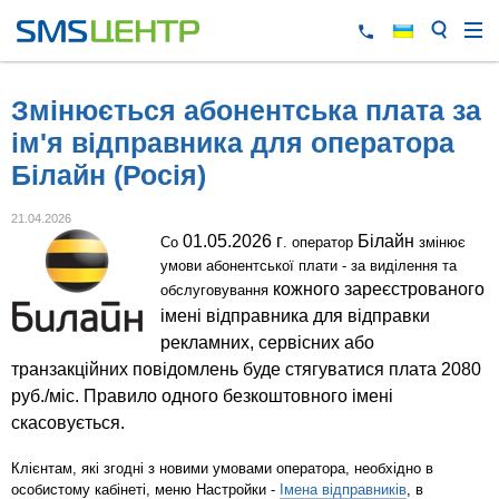
Змінюється абонентська плата за
ім'я відправника для оператора
Білайн (Росія)
21.04.2026
01.05.2026 г
Білайн
Со
. оператор
змінює
умови абонентської плати - за виділення та
кожного зареєстрованого
обслуговування
імені відправника для відправки
рекламних, сервісних або
транзакційних повідомлень буде стягуватися плата 2080
руб./міс. Правило одного безкоштовного імені
скасовується.
Клієнтам, які згодні з новими умовами оператора, необхідно в
особистому кабінеті, меню Настройки -
Імена відправників
, в