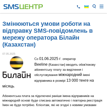
Змінюються умови роботи на
відправку SMS-повідомлень в
мережу оператора Білайн
(Казахстан)
07.05.2025
01.06.2025 г
Со
. оператор
Beeline
(Казахстан) вводить обов'язкову
абонентську плату за виділення і
міжнародний
обслуговування
імені
13 000 тенге на
відправника в розмірі
місяць
.
Абонентська плата за підключені раніше імена відправників на
міжнародній основі буде списана автоматично і повторна реєстрація
Імен не буде потрібно. Клієнтам, які не згодні з новими умовами