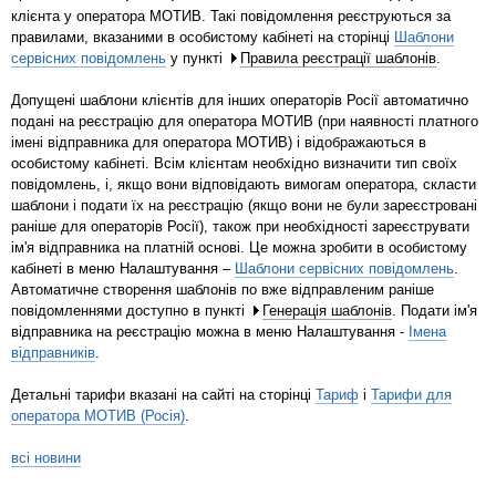
клієнта у оператора МОТИВ. Такі повідомлення реєструються за
правилами, вказаними в особистому кабінеті на сторінці
Шаблони
сервісних повідомлень
у пункті
Правила реєстрації шаблонів
.
Допущені шаблони клієнтів для інших операторів Росії автоматично
подані на реєстрацію для оператора МОТИВ (при наявності платного
імені відправника для оператора МОТИВ) і відображаються в
особистому кабінеті. Всім клієнтам необхідно визначити тип своїх
повідомлень, і, якщо вони відповідають вимогам оператора, скласти
шаблони і подати їх на реєстрацію (якщо вони не були зареєстровані
раніше для операторів Росії), також при необхідності зареєструвати
ім'я відправника на платній основі. Це можна зробити в особистому
кабінеті в меню Налаштування –
Шаблони сервісних повідомлень
.
Автоматичне створення шаблонів по вже відправленим раніше
повідомленнями доступно в пункті
Генерація шаблонів
. Подати ім'я
відправника на реєстрацію можна в меню Налаштування -
Імена
відправників
.
Детальні тарифи вказані на сайті на сторінці
Тариф
і
Тарифи для
оператора МОТИВ (Росія)
.
всі новини