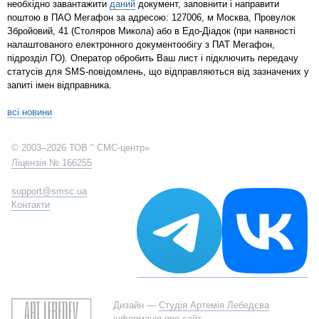
необхідно завантажити
даний
документ, заповнити і направити
поштою в ПАО Мегафон за адресою: 127006, м Москва, Провулок
Збройовий, 41 (Столяров Микола) або в Едо-Діадок (при наявності
налаштованого електронного документообігу з ПАТ Мегафон,
підрозділ ГО). Оператор обробить Ваш лист і підключить передачу
статусів для SMS-повідомлень, що відправляються від зазначених у
запиті імен відправника.
всі новини
© 2003–2026 ТОВ " СМС-центр»
Ліцензія № 166255
support@smsc.ua
Контакти
Дизайн —
Студія Артемія Лебедєва
інформація про сайт