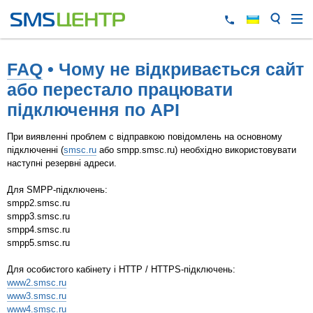
FAQ
• Чому не відкривається сайт
або перестало працювати
підключення по API
При виявленні проблем c відправкою повідомлень на основному
підключенні (
smsc.ru
або smpp.smsc.ru) необхідно використовувати
наступні резервні адреси.
Для SMPP-підключень:
smpp2.smsc.ru
smpp3.smsc.ru
smpp4.smsc.ru
smpp5.smsc.ru
Для особистого кабінету і HTTP / HTTPS-підключень:
www2.smsc.ru
www3.smsc.ru
www4.smsc.ru