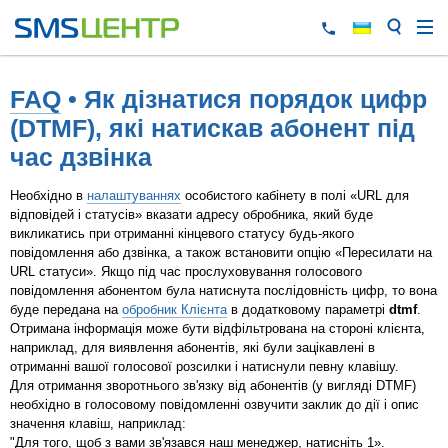
FAQ
• Як дізнатися порядок цифр
(DTMF), які натискав абонент під
час дзвінка
Необхідно в
налаштуваннях
особистого кабінету в полі «URL для
відповідей і статусів» вказати адресу обробника, який буде
викликатись при отриманні кінцевого статусу будь-якого
повідомлення або дзвінка, а також встановити опцію «Пересилати на
URL статуси». Якщо під час прослуховування голосового
повідомлення абонентом була натиснута послідовність цифр, то вона
буде передана на
обробник Клієнта
в додатковому параметрі
dtmf
.
Отримана інформація може бути відфільтрована на стороні клієнта,
наприклад, для виявлення абонентів, які були зацікавлені в
отриманні вашої голосової розсилки і натиснули певну клавішу.
Для отримання зворотнього зв'язку від абонентів (у вигляді DTMF)
необхідно в голосовому повідомленні озвучити заклик до дії і опис
значення клавіш, наприклад:
"Для того, щоб з вами зв'язався наш менеджер, натисніть 1».