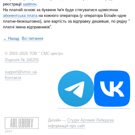
реєстрації
шаблон
.
На платній основі за буквене Ім'я буде стягуватися щомісячна
абонентська плата
на кожного оператора (у оператора Білайн одне
платне-безкоштовно), але вартість за відправку дешевше, по рядку "
платні імена відправників".
← Назад
Всі питання
© 2003–2026 ТОВ " СМС-центр»
Ліцензія № 166255
support@smsc.ua
Контакти
Дизайн —
Студія Артемія Лебедєва
інформація про сайт