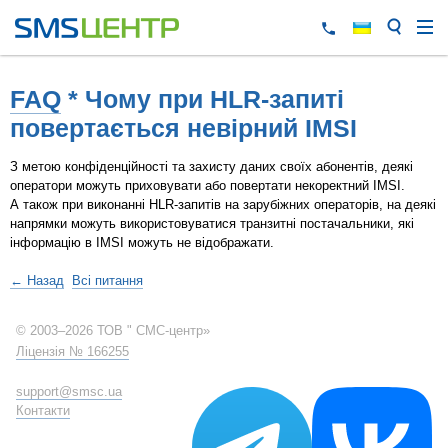
FAQ
* Чому при HLR-запиті
повертається невірний IMSI
З метою конфіденційності та захисту даних своїх абонентів, деякі
оператори можуть приховувати або повертати некоректний IMSI.
А також при виконанні HLR-запитів на зарубіжних операторів, на деякі
напрямки можуть використовуватися транзитні постачальники, які
інформацію в IMSI можуть не відображати.
← Назад
Всі питання
© 2003–2026 ТОВ " СМС-центр»
Ліцензія № 166255
support@smsc.ua
Контакти