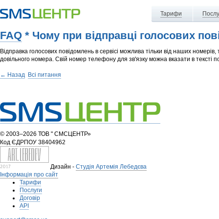
Тарифи
Послу
FAQ
* Чому при відправці голосових по
Відправка голосових повідомлень в сервісі можлива тільки від наших номерів,
довільного номера. Свій номер телефону для зв'язку можна вказати в тексті 
← Назад
Всі питання
© 2003–2026 ТОВ " СМСЦЕНТР»
Код ЄДРПОУ 38404962
Дизайн -
Студія Артемія Лебедєва
Інформація про сайт
Тарифи
Послуги
Договір
API