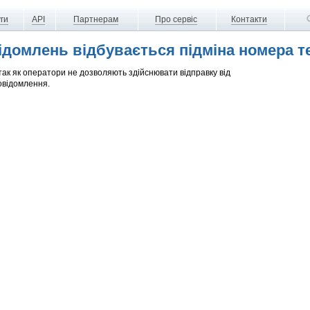
ги
API
Партнерам
Про сервіс
Контакти
відомлень відбувається підміна номера 
 так як оператори не дозволяють здійснювати відправку від
повідомлення.