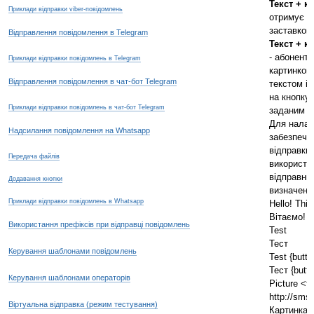
Текст + к
Приклади відправки viber-повідомлень
отримує в
заставкою
Відправлення повідомлення в Telegram
Текст + к
- абонент
Приклади відправки повідомлень в Telegram
картинкою
Відправлення повідомлення в чат-бот Telegram
текстом і 
на кнопку 
Приклади відправки повідомлень в чат-бот Telegram
заданим п
Для налаш
Надсилання повідомлення на Whatsapp
забезпече
відправки
Передача файлів
використо
відправни
Додавання кнопки
визначені
Приклади відправки повідомлень в Whatsapp
Hello! Thi
Вітаємо! 
Використання префіксів при відправці повідомлень
Test
Тест
Керування шаблонами повідомлень
Test {butto
Тест {butt
Керування шаблонами операторів
Picture <fi
http://sms
Віртуальна відправка (режим тестування)
Картинка <