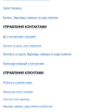
Запит балансу
Баланс. Відповідь сервера та коди помилок
УПРАВЛІННЯ КОНТАКТАМИ
Дії з контактами і групами
Контакти та групи. Опис параметрів
Контакти та групи. Відповідь сервера та коди помилок
Приклади операцій з контактами
УПРАВЛІННЯ КЛІЄНТАМИ
Робота із субклієнтами
Перелік доступних операцій
Субклієнти. Опис параметрів
Відповідь сервера і коди помилок (субклієнти)