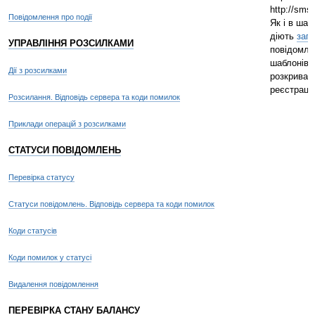
http://sms
Повідомлення про події
Як і в шаб
діють
зага
УПРАВЛІННЯ РОЗСИЛКАМИ
повідомле
шаблонів (
Дії з розсилками
розкриває
реєстрації
Розсилання. Відповідь сервера та коди помилок
Приклади операцій з розсилками
СТАТУСИ ПОВІДОМЛЕНЬ
Перевірка статусу
Статуси повідомлень. Відповідь сервера та коди помилок
Коди статусів
Коди помилок у статусі
Видалення повідомлення
ПЕРЕВІРКА СТАНУ БАЛАНСУ