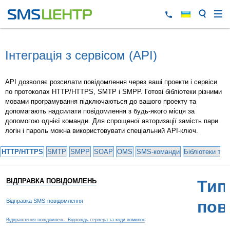
Інтеграція з сервісом (API)
API дозволяє розсилати повідомлення через ваші проекти і сервіси
по протоколах HTTP/HTTPS, SMTP і SMPP. Готові бібліотеки різними
мовами програмування підключаються до вашого проекту та
допомагають надсилати повідомлення з будь-якого місця за
допомогою однієї команди. Для спрощеної авторизації замість пари
логін і пароль можна використовувати спеціальний API-ключ.
HTTP/HTTPS
SMTP
SMPP
SOAP
OMS
SMS-команди
Бібліотеки та 
ВІДПРАВКА ПОВІДОМЛЕНЬ
Тип
Відправка SMS-повідомлення
пов
Відправлення повідомлень. Відповідь сервера та коди помилок