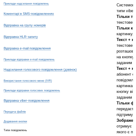
Приклади надсилання повідомлень
Системою 
типи viber
Коментарі в SMS-повідомленнях
Тільки те
текстове 
Відправка на групу номерів
Тільки ка
картинку.
Відправка HLR-запиту
Текст + к
текстове 
Відправка e-mail повідомлення
розташова
на кнопку 
Приклади відправки e-mail повідомлень
заданим п
Текст + к
Надсилання голосового повідомлення (дзвінок)
абонент о
повідомле
Використання голосового меню (IVR)
картинка і
Приклади відправки голосових повідомлень
кнопку від
заданим п
Відправка viber-повідомлення
Тільки ф
передаєть
Передача файлів
підтримув
Зображен
Додавання кнопки
отримує в
Типи повідомлень
якого є пе