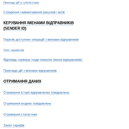
Приклади дій із субклієнтами
Створення і вивантаження рахунків і актів
КЕРУВАННЯ ІМЕНАМИ ВІДПРАВНИКІВ
(SENDER ID)
Перелік доступних операцій з іменами відправників
Опис параметрів
Відповідь сервера і коди помилок (імена відправників)
Приклади дій з іменами відправників
ОТРИМАННЯ ДАНИХ
Отримання історії відправлених повідомлень
Отримання вхідних повідомлень
Отримання статистики
Запит тарифів