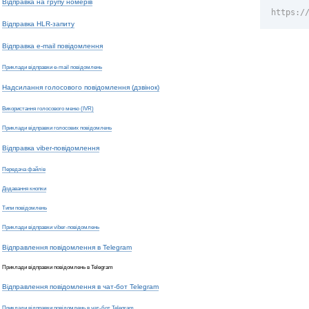
Відправка на групу номерів
https:/
Відправка HLR-запиту
Відправка e-mail повідомлення
Приклади відправки e-mail повідомлень
Надсилання голосового повідомлення (дзвінок)
Використання голосового меню (IVR)
Приклади відправки голосових повідомлень
Відправка viber-повідомлення
Передача файлів
Додавання кнопки
Типи повідомлень
Приклади відправки viber-повідомлень
Відправлення повідомлення в Telegram
Приклади відправки повідомлень в Telegram
Відправлення повідомлення в чат-бот Telegram
Приклади відправки повідомлень в чат-бот Telegram