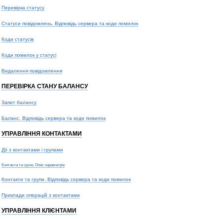
Перевірка статусу
Статуси повідомлень. Відповідь сервера та коди помилок
Коди статусів
Коди помилок у статусі
Видалення повідомлення
ПЕРЕВІРКА СТАНУ БАЛАНСУ
Запит балансу
Баланс. Відповідь сервера та коди помилок
УПРАВЛІННЯ КОНТАКТАМИ
Дії з контактами і групами
Контакти та групи. Опис параметрів
Контакти та групи. Відповідь сервера та коди помилок
Приклади операцій з контактами
УПРАВЛІННЯ КЛІЄНТАМИ