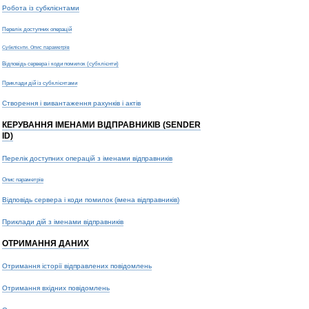
Робота із субклієнтами
Перелік доступних операцій
Субклієнти. Опис параметрів
Відповідь сервера і коди помилок (субклієнти)
Приклади дій із субклієнтами
Створення і вивантаження рахунків і актів
КЕРУВАННЯ ІМЕНАМИ ВІДПРАВНИКІВ (SENDER
ID)
Перелік доступних операцій з іменами відправників
Опис параметрів
Відповідь сервера і коди помилок (імена відправників)
Приклади дій з іменами відправників
ОТРИМАННЯ ДАНИХ
Отримання історії відправлених повідомлень
Отримання вхідних повідомлень