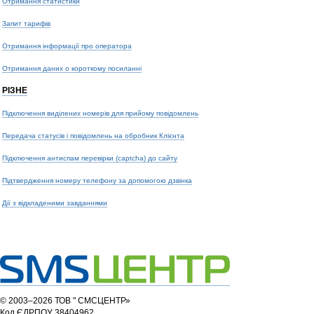
Отримання статистики
Запит тарифів
Отримання інформації про оператора
Отримання даних о короткому посиланні
РІЗНЕ
Підключення виділених номерів для прийому повідомлень
Передача статусів і повідомлень на обробник Клієнта
Підключення антиспам перевірки (captcha) до сайту
Підтвердження номеру телефону за допомогою дзвінка
Дії з відкладеними завданнями
© 2003–2026 ТОВ " СМСЦЕНТР»
Код ЄДРПОУ 38404962