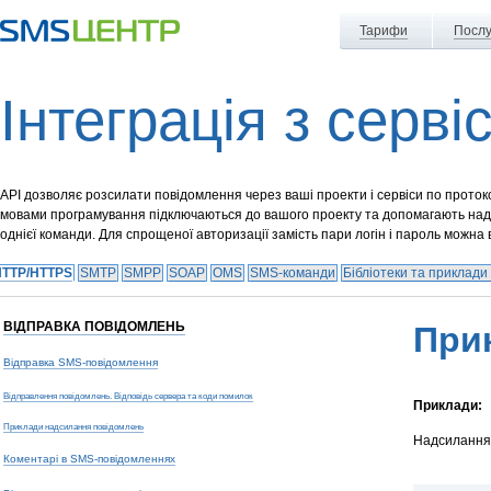
Тарифи
Послу
Інтеграція з серві
API дозволяє розсилати повідомлення через ваші проекти і сервіси по проток
мовами програмування підключаються до вашого проекту та допомагають надс
однієї команди. Для спрощеної авторизації замість пари логін і пароль можна
HTTP/HTTPS
SMTP
SMPP
SOAP
OMS
SMS-команди
Бібліотеки та приклади
ВІДПРАВКА ПОВІДОМЛЕНЬ
Прик
Відправка SMS-повідомлення
Відправлення повідомлень. Відповідь сервера та коди помилок
Приклади:
Приклади надсилання повідомлень
Надсилання 
Коментарі в SMS-повідомленнях