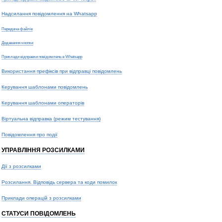
Надсилання повідомлення на Whatsapp
Передача файлів
Додавання кнопки
Приклади відправки повідомлень в Whatsapp
Використання префіксів при відправці повідомлень
Керування шаблонами повідомлень
Керування шаблонами операторів
Віртуальна відправка (режим тестування)
Повідомлення про події
УПРАВЛІННЯ РОЗСИЛКАМИ
Дії з розсилками
Розсилання. Відповідь сервера та коди помилок
Приклади операцій з розсилками
СТАТУСИ ПОВІДОМЛЕНЬ