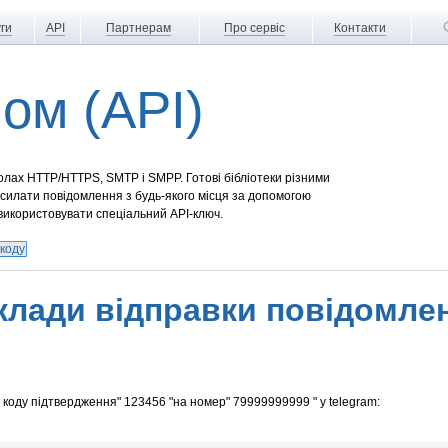
ги
API
Партнерам
Про сервіс
Контакти
сом (API)
олах HTTP/HTTPS, SMTP і SMPP. Готові бібліотеки різними
илати повідомлення з будь-якого місця за допомогою
 використовувати спеціальний API-ключ.
 коду
лади відправки повідомлен
коду підтвердження" 123456 "на номер" 79999999999 " у telegram: