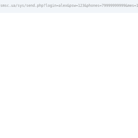
/smsc.ua/sys/send.php?login=alex&psw=123&phones=79999999999&mes=