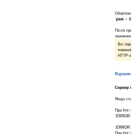
Обов'язко
psw
і
lis
Після при
зазначенн
Всі парам
повинні 
HTTP-зап
Відправл
Сервер ві
Якщо стал
При fmt = 
ERROR = 
ERROR = N
При fmt = 