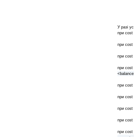
У разі усп
при cost =
при cost =
при cost =
при cost =
<balance>
при cost =
при cost =
при cost =
при cost =
при cost = 