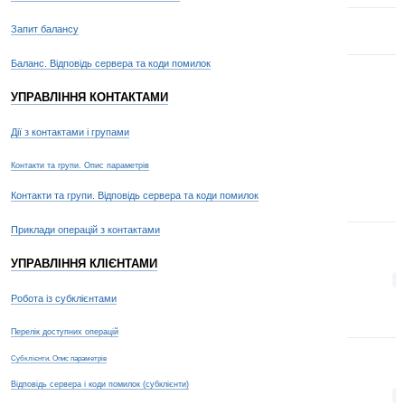
Запит балансу
Баланс. Відповідь сервера та коди помилок
УПРАВЛІННЯ КОНТАКТАМИ
Дії з контактами і групами
Контакти та групи. Опис параметрів
Контакти та групи. Відповідь сервера та коди помилок
Приклади операцій з контактами
УПРАВЛІННЯ КЛІЄНТАМИ
s
Робота із субклієнтами
Перелік доступних операцій
Субклієнти. Опис параметрів
Відповідь сервера і коди помилок (субклієнти)
t