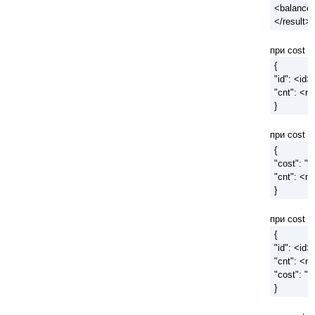
<balance
</result>
при cost = 
{
"id": <id>,
"cnt": <n
}
при cost = 
{
"cost": "<
"cnt": <n
}
при cost = 
{
"id": <id>,
"cnt": <n>
"cost": "
}