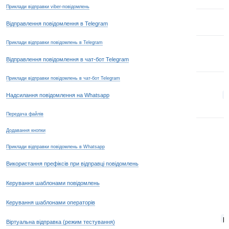
Приклади відправки viber-повідомлень
Відправлення повідомлення в Telegram
Приклади відправки повідомлень в Telegram
Відправлення повідомлення в чат-бот Telegram
Приклади відправки повідомлень в чат-бот Telegram
a
Надсилання повідомлення на Whatsapp
Передача файлів
Додавання кнопки
Приклади відправки повідомлень в Whatsapp
Використання префіксів при відправці повідомлень
Керування шаблонами повідомлень
Керування шаблонами операторів
p
Віртуальна відправка (режим тестування)