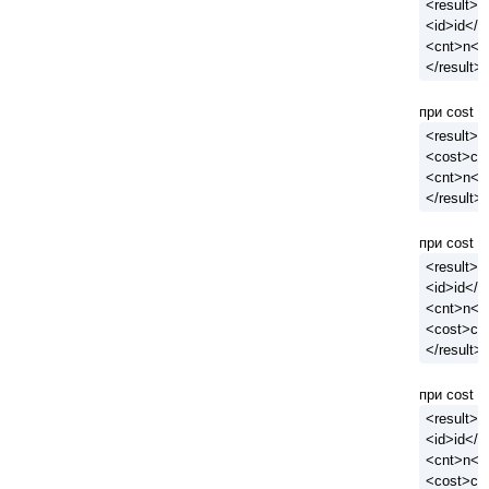
<result>
<id>id</i
<cnt>n</
</result>
при cost = 
<result>
<cost>co
<cnt>n</
</result>
при cost = 
<result>
<id>id</i
<cnt>n</
<cost>co
</result>
при cost = 
<result>
<id>id</i
<cnt>n</
<cost>co