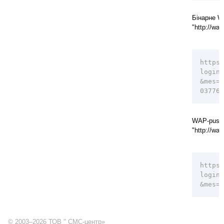
Бінарне W
"http://wap.
https:
login=
&mes=0
037761
WAP-push 
"http://wa
https:
login=
&mes=h
© 2003–2026 ТОВ " СМС-центр»