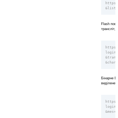
https
&list=
Flash пові
трансліт, 
https:
login=
&tran
&chars
Бінарне E
виділене к
https:
login=
&mes=0