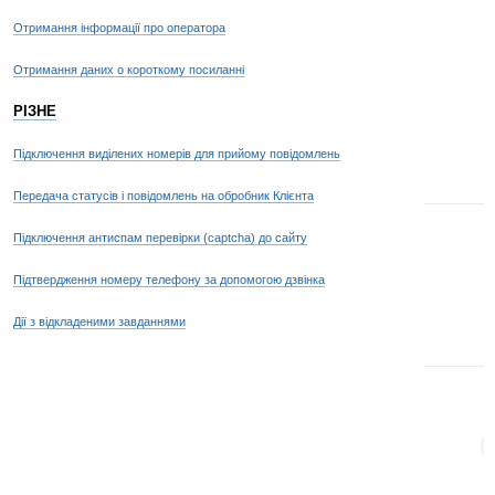
Отримання інформації про оператора
Отримання даних о короткому посиланні
РІЗНЕ
Підключення виділених номерів для прийому повідомлень
Передача статусів і повідомлень на обробник Клієнта
Підключення антиспам перевірки (captcha) до сайту
Підтвердження номеру телефону за допомогою дзвінка
Дії з відкладеними завданнями
p