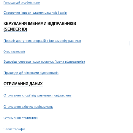
Приклади дій із субклієнтами
Створення і вивантаження рахунків і актів
КЕРУВАННЯ ІМЕНАМИ ВІДПРАВНИКІВ
(SENDER ID)
Перелік доступних операцій з іменами відправників
t
Опис параметрів
Відповідь сервера і коди помилок (імена відправників)
Приклади дій з іменами відправників
ОТРИМАННЯ ДАНИХ
Отримання історії відправлених повідомлень
Отримання вхідних повідомлень
Отримання статистики
Запит тарифів