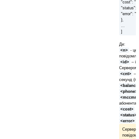
"cost": "<
"status": 
"error": "
},
...
]
Де:
<n>
- це
повідомле
<id>
– ід
Сервером 
<cnt>
– к
секунд (пр
<balance
<phone>
<mccmn
абонента.
<cost>
– 
<status>
<error>
–
Сервер н
повідомл