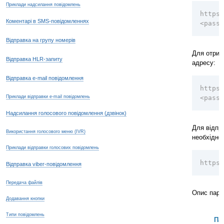
Приклади надсилання повідомлень
https
Коментарі в SMS-повідомленнях
<passw
Відправка на групу номерів
Для отрим
Відправка HLR-запиту
адресу:
Відправка e-mail повідомлення
https
Приклади відправки e-mail повідомлень
<pass
Надсилання голосового повідомлення (дзвінок)
Для відпр
Використання голосового меню (IVR)
необхідно
Приклади відправки голосових повідомлень
https:
Відправка viber-повідомлення
Передача файлів
Опис пара
Додавання кнопки
Типи повідомлень
Па