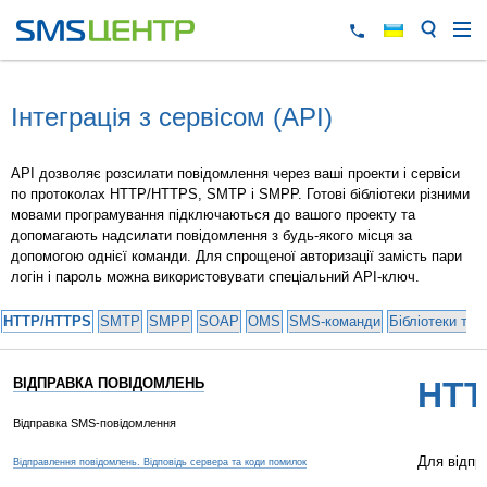
Інтеграція з сервісом (API)
API дозволяє розсилати повідомлення через ваші проекти і сервіси
по протоколах HTTP/HTTPS, SMTP і SMPP. Готові бібліотеки різними
мовами програмування підключаються до вашого проекту та
допомагають надсилати повідомлення з будь-якого місця за
допомогою однієї команди. Для спрощеної авторизації замість пари
логін і пароль можна використовувати спеціальний API-ключ.
HTTP/HTTPS
SMTP
SMPP
SOAP
OMS
SMS-команди
Бібліотеки та 
ВІДПРАВКА ПОВІДОМЛЕНЬ
HTT
Відправка SMS-повідомлення
Для відпр
Відправлення повідомлень. Відповідь сервера та коди помилок