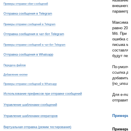
название_
Примеры отправки viber-сообщений
внешнего 
параметр
Отправка сообщения в Telegram
Максималь
Примеры отправки сообщений в Telegram
равно 20,
Мб. При п
Отправка сообщения в чат-бот Telegram
ошибка с 
письма ма
Примеры отправки сообщений в чат-бот Telegram
составляе
Отправка сообщения в Whatsapp
будут пер
Передача файлов
По-умолча
ссылка дл
Добавление кнопки
добавить 
{no_unsub}
Примеры отправки сообщений в Whatsapp
Использование префиксов при отправке сообщений
Для e-mai
отправите
Управление шаблонами сообщений
Примеры 
Управление шаблонами операторов
Виртуальная отправка (режим тестирования)
Примеры