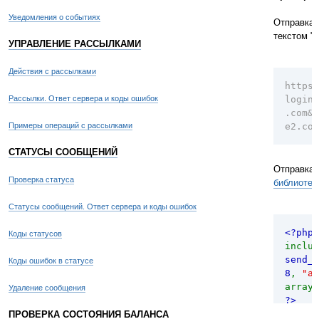
Уведомления о событиях
Отправка e
текстом "H
УПРАВЛЕНИЕ РАССЫЛКАМИ
Действия с рассылками
https:
Рассылки. Ответ сервера и коды ошибок
login=
.com&
Примеры операций с рассылками
e2.com
СТАТУСЫ СООБЩЕНИЙ
Отправка 
Проверка статуса
библиотек
Статусы сообщений. Ответ сервера и коды ошибок
<?php
Коды статусов
inclu
send_s
Коды ошибок в статусе
8
,
"al
array(
Удаление сообщения
?>
ПРОВЕРКА СОСТОЯНИЯ БАЛАНСА