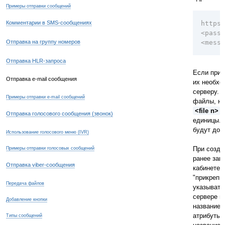
Примеры отправки сообщений
Комментарии в SMS-сообщениях
https
<passw
Отправка на группу номеров
<messa
Отправка HLR-запроса
Если при 
Отправка e-mail сообщения
их необхо
серверу. 
Примеры отправки e-mail сообщений
файлы, не
<file n>
"
Отправка голосового сообщения (звонок)
единицы. 
будут доб
Использование голосового меню (IVR)
При созда
Примеры отправки голосовых сообщений
ранее заг
Отправка viber-сообщения
кабинете 
"прикрепи
Передача файлов
указывать
сервере в 
Добавление кнопки
название_
атрибуты, 
Типы сообщений