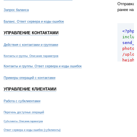
Отправка e
ранее на 
Запрос баланса
Баланс. Ответ сервера и коды ошибок
<?php
УПРАВЛЕНИЕ КОНТАКТАМИ
inclu
send_s
Действия с контактами и группами
photo 
/uploa
Контакты и группы. Описание параметров
height
"subj=
Контакты и группы. Ответ сервера и коды ошибок
?>
Примеры операций с контактами
УПРАВЛЕНИЕ КЛИЕНТАМИ
Работа с субклиентами
Перечень доступных операций
Субклиенты. Описание параметров
Ответ сервера и коды ошибок (субклиенты)