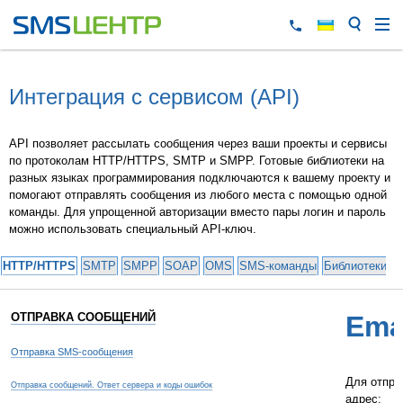
Интеграция с сервисом (API)
API позволяет рассылать сообщения через ваши проекты и сервисы
по протоколам HTTP/HTTPS, SMTP и SMPP. Готовые библиотеки на
разных языках программирования подключаются к вашему проекту и
помогают отправлять сообщения из любого места с помощью одной
команды. Для упрощенной авторизации вместо пары логин и пароль
можно использовать специальный API-ключ.
HTTP/HTTPS
SMTP
SMPP
SOAP
OMS
SMS-команды
Библиотеки и
ОТПРАВКА СООБЩЕНИЙ
Ema
Отправка SMS-сообщения
Для отпра
Отправка сообщений. Ответ сервера и коды ошибок
адрес: