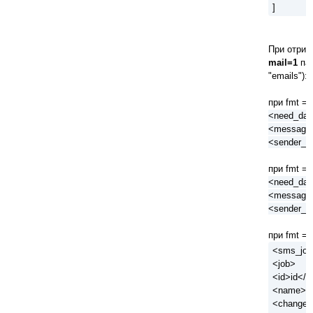
]
При отрим
mail=1
пар
"emails"):
при fmt = 
<need_dat
<message>
<sender_id
при fmt = 
<need_dat
<message>
<sender_i
при fmt = 
<sms_job
<job>
<id>id</i
<name>n
<changed