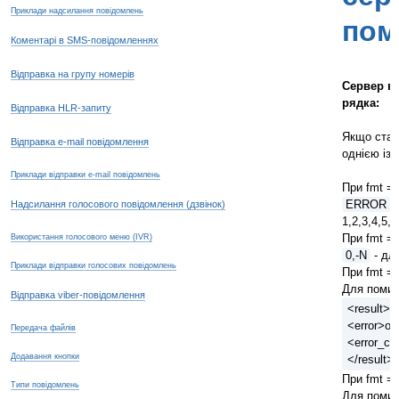
Приклади надсилання повідомлень
пом
Коментарі в SMS-повідомленнях
Відправка на групу номерів
Сервер ві
рядка:
Відправка HLR-запиту
Якщо стал
Відправка e-mail повідомлення
однією із 
Приклади відправки e-mail повідомлень
При fmt = 
ERROR = 
Надсилання голосового повідомлення (дзвінок)
1,2,3,4,5,9
При fmt = 
Використання голосового меню (IVR)
0,-N
- для
Приклади відправки голосових повідомлень
При fmt = 
Для помило
Відправка viber-повідомлення
<result>
<error>оп
Передача файлів
<error_co
Додавання кнопки
</result>
При fmt = 
Типи повідомлень
Для помило