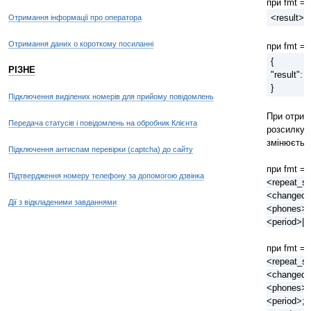
при fmt = 
<result>O
Отримання інформації про оператора
Отримання даних о короткому посиланні
при fmt = 
{
РІЗНЕ
"result": 
}
Підключення виділених номерів для прийому повідомлень
При отрим
Передача статусів і повідомлень на обробник Клієнта
розсилку 
змінюється
Підключення антиспам перевірки (captcha) до сайту
при fmt = 
Підтвердження номеру телефону за допомогою дзвінка
<repeat_se
<changed>
Дії з відкладеними завданнями
<phones>|<
<period>|<
при fmt = 
<repeat_se
<changed>
<phones>;
<period>;<