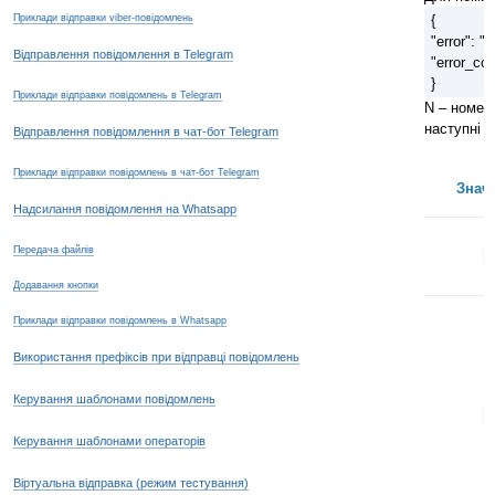
Приклади відправки viber-повідомлень
{
"error": "
Відправлення повідомлення в Telegram
"error_co
}
Приклади відправки повідомлень в Telegram
N – номер
наступні з
Відправлення повідомлення в чат-бот Telegram
Приклади відправки повідомлень в чат-бот Telegram
Знач
Надсилання повідомлення на Whatsapp
Передача файлів
1
Додавання кнопки
Приклади відправки повідомлень в Whatsapp
Використання префіксів при відправці повідомлень
Керування шаблонами повідомлень
2
Керування шаблонами операторів
Віртуальна відправка (режим тестування)