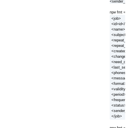
<sender_i
при fmt = 
<job>
<id>id</i
<name>n
<subject>
<repeat_
<repeat_c
<created>
<changed
<need_da
<last_sen
<phones>
<messag
<format>f
<validity>
<period>p
<frequen
<status>s
<sender_i
</job>
при fmt = 