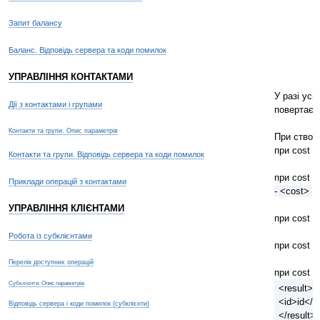
Запит балансу
Баланс. Відповідь сервера та коди помилок
УПРАВЛІННЯ КОНТАКТАМИ
У разі усп
Дії з контактами і групами
повертаєт
Контакти та групи. Опис параметрів
При створ
при cost =
Контакти та групи. Відповідь сервера та коди помилок
при cost =
Приклади операцій з контактами
- <cost>
УПРАВЛІННЯ КЛІЄНТАМИ
при cost =
Робота із субклієнтами
при cost =
Перелік доступних операцій
при cost = 
Субклієнти. Опис параметрів
<result>
<id>id</i
Відповідь сервера і коди помилок (субклієнти)
</result>