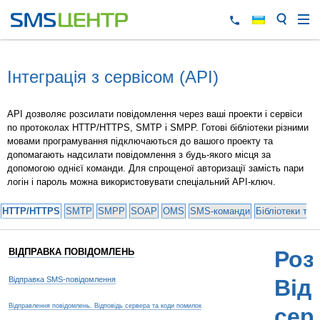
Інтеграція з сервісом (API)
API дозволяє розсилати повідомлення через ваші проекти і сервіси
по протоколах HTTP/HTTPS, SMTP і SMPP. Готові бібліотеки різними
мовами програмування підключаються до вашого проекту та
допомагають надсилати повідомлення з будь-якого місця за
допомогою однієї команди. Для спрощеної авторизації замість пари
логін і пароль можна використовувати спеціальний API-ключ.
HTTP/HTTPS
SMTP
SMPP
SOAP
OMS
SMS-команди
Бібліотеки та 
ВІДПРАВКА ПОВІДОМЛЕНЬ
Роз
Відправка SMS-повідомлення
Від
Відправлення повідомлень. Відповідь сервера та коди помилок
сер