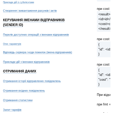
Приклади дій із субклієнтами
при cost = 
Створення і вивантаження рахунків і актів
<result>
<id>id</i
КЕРУВАННЯ ІМЕНАМИ ВІДПРАВНИКІВ
<cost>co
(SENDER ID)
</result>
Перелік доступних операцій з іменами відправників
при cost = 
Опис параметрів
{
"id": <id>
Відповідь сервера і коди помилок (імена відправників)
}
Приклади дій з іменами відправників
при cost = 
{
ОТРИМАННЯ ДАНИХ
"id": <id>,
"cost": "
Отримання історії відправлених повідомлень
}
Отримання вхідних повідомлень
При відкл
Отримання статистики
при fmt = 
Запит тарифів