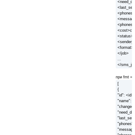
<need_da
<last_sen
<phones>
<messag
<phones_
<cost>co
<status>s
<sender_i
<format>f
</job>
...
</sms_jo
при fmt = 
[
{
"id": <id>,
"name": 
"changed"
"need_dat
"last_sent
"phones":
"message