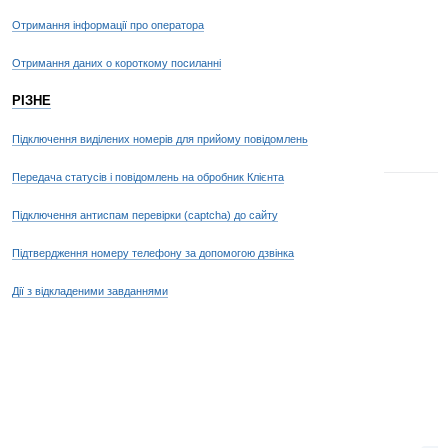
Отримання інформації про оператора
Отримання даних о короткому посиланні
РІЗНЕ
Підключення виділених номерів для прийому повідомлень
Передача статусів і повідомлень на обробник Клієнта
Підключення антиспам перевірки (captcha) до сайту
Підтвердження номеру телефону за допомогою дзвінка
Дії з відкладеними завданнями