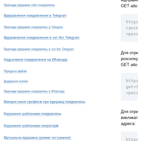
Приклади відправки viber-повідомлень
GET або 
Відправлення повідомлення в Telegram
https:
Приклади відправки повідомлень в Telegram
cancel
<passw
Відправлення повідомлення в чат-бот Telegram
Приклади відправки повідомлень в чат-бот Telegram
Для отрим
розсилку,
Надсилання повідомлення на Whatsapp
GET або 
Передача файлів
https:
Додавання кнопки
get=1&
Приклади відправки повідомлень в Whatsapp
<passw
Використання префіксів при відправці повідомлень
Для отрим
Керування шаблонами повідомлень
викликат
адреса:
Керування шаблонами операторів
Віртуальна відправка (режим тестування)
https: