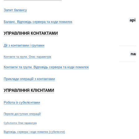
Запит балансу
apik
Баланс. Відповідь сервера та коди помилок
УПРАВЛІННЯ КОНТАКТАМИ
Дії з контактами і групами
nam
Контакти та групи. Опис параметрів
Контакти та групи. Відповідь сервера та коди помилок
Приклади операцій з контактами
УПРАВЛІННЯ КЛІЄНТАМИ
Робота із субклієнтами
Перелік доступних операцій
Субклієнти. Опис параметрів
Відповідь сервера і коди помилок (субклієнти)