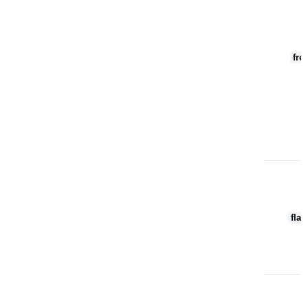
fre
flas