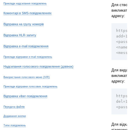
Приклади надсилання повідомлень
Для створ
викликат
Коментарі в SMS-повідомленнях
адресу:
Відправка на групу номерів
https:
Відправка HLR-запиту
add=1&
<passw
Відправка e-mail повідомлення
<name>
<messa
Приклади відправки e-mail повідомлень
Надсилання голосового повідомлення (дзвінок)
Для видал
викликат
Використання голосового меню (IVR)
адресу:
Приклади відправки голосових повідомлень
https:
Відправка viber-повідомлення
del=1&
<passw
Передача файлів
Додавання кнопки
Для відкл
Типи повідомлень
відправки