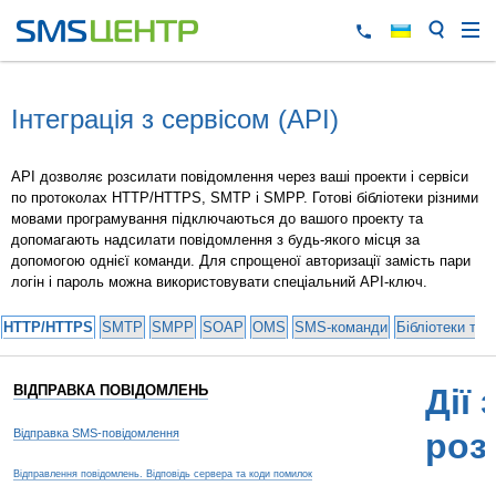
Інтеграція з сервісом (API)
API дозволяє розсилати повідомлення через ваші проекти і сервіси
по протоколах HTTP/HTTPS, SMTP і SMPP. Готові бібліотеки різними
мовами програмування підключаються до вашого проекту та
допомагають надсилати повідомлення з будь-якого місця за
допомогою однієї команди. Для спрощеної авторизації замість пари
логін і пароль можна використовувати спеціальний API-ключ.
HTTP/HTTPS
SMTP
SMPP
SOAP
OMS
SMS-команди
Бібліотеки та 
ВІДПРАВКА ПОВІДОМЛЕНЬ
Дії 
Відправка SMS-повідомлення
роз
Відправлення повідомлень. Відповідь сервера та коди помилок