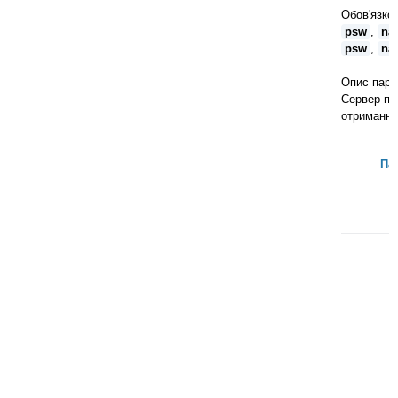
Обов'язко
psw
,
na
psw
,
na
Опис пара
Сервер пр
отриманні
Па