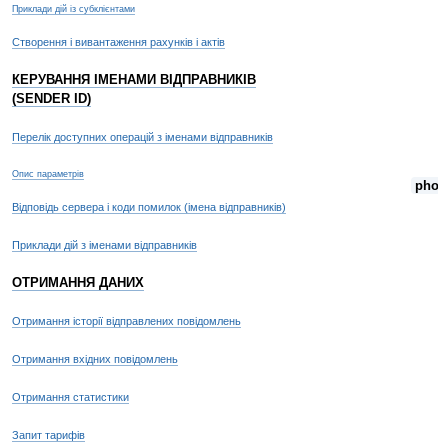
Приклади дій із субклієнтами
Створення і вивантаження рахунків і актів
КЕРУВАННЯ ІМЕНАМИ ВІДПРАВНИКІВ
(SENDER ID)
Перелік доступних операцій з іменами відправників
Опис параметрів
phon
Відповідь сервера і коди помилок (імена відправників)
Приклади дій з іменами відправників
ОТРИМАННЯ ДАНИХ
Отримання історії відправлених повідомлень
Отримання вхідних повідомлень
Отримання статистики
Запит тарифів