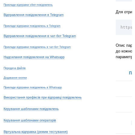
Приклади відправки viber-повідомлень
Для отрим
Відправлення повідомлення в Telegram
Приклади відправки повідомлень в Telegram
https:
Відправлення повідомлення в чат-бот Telegram
Опис пара
Приклади відправки повідомлень в чат-бот Telegram
до кожног
параметр)
Надсилання повідомлення на Whatsapp
Передача файлів
Па
Додавання кнопки
Приклади відправки повідомлень в Whatsapp
Використання префіксів при відправці повідомлень
Керування шаблонами повідомлень
Керування шаблонами операторів
a
Віртуальна відправка (режим тестування)