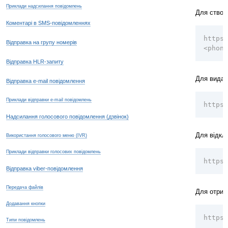
Приклади надсилання повідомлень
Для створ
Коментарі в SMS-повідомленнях
https:
Відправка на групу номерів
<phone
Відправка HLR-запиту
Для видал
Відправка e-mail повідомлення
Приклади відправки e-mail повідомлень
https:
Надсилання голосового повідомлення (дзвінок)
Для відкл
Використання голосового меню (IVR)
Приклади відправки голосових повідомлень
https:
Відправка viber-повідомлення
Передача файлів
Для отрим
Додавання кнопки
https:
Типи повідомлень