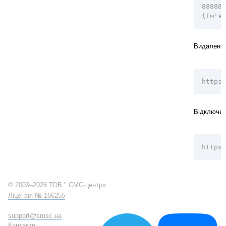
888888
{Ім'я}
Видалення 
https:
Відключенн
https:
© 2003–2026 ТОВ " СМС-центр»
Ліцензія № 166255
support@smsc.ua
Контакти