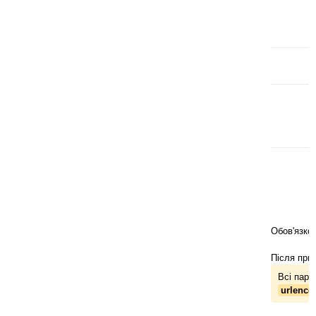
Обов'язко
Після при
Всі пара
urlenco