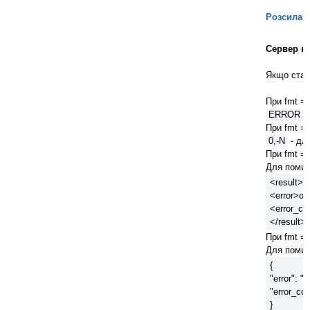
Розсиланн
Сервер ві
Якщо стал
При fmt = 
ERROR = 
При fmt = 
0,-N
- для
При fmt = 
Для помило
<result>
<error>оп
<error_co
</result>
При fmt = 
Для помило
{
"error": "
"error_co
}