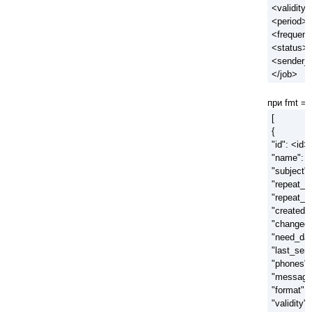
<validity>
<period>p
<frequen
<status>s
<sender_i
</job>
при fmt = 
[
{
"id": <id>,
"name": 
"subject":
"repeat_s
"repeat_c
"created"
"changed"
"need_dat
"last_sent
"phones":
"message
"format":
"validity":