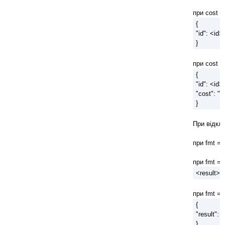
при cost = 
{
"id": <id>
}
при cost = 
{
"id": <id>,
"cost": "
}
При відкл
при fmt = 
при fmt = 
<result>O
при fmt = 
{
"result": 
}