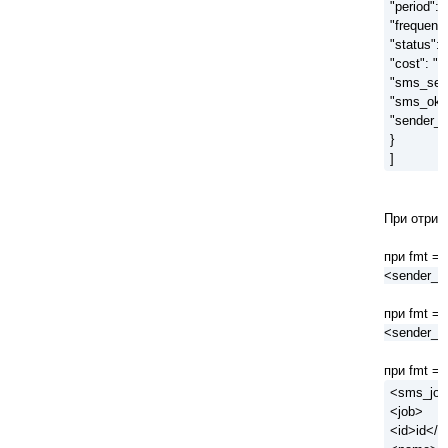
"period": 
"frequenc
"status": 
"cost": "<
"sms_sen
"sms_ok"
"sender_i
}
]
При отрим
при fmt = 
<sender_id
при fmt = 
<sender_i
при fmt = 
<sms_job
<job>
<id>id</i