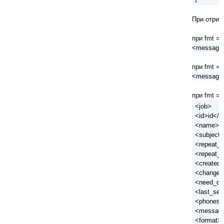
При отрим
при fmt = 
<message>|
при fmt = 
<message>;
при fmt = 
<job>
<id>id</i
<name>n
<subject>
<repeat_
<repeat_c
<created>
<changed
<need_da
<last_sen
<phones>
<messag
<format>f