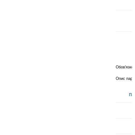
Обов'язко
Опис пара
Па