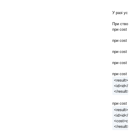
У разі усп
При створ
при cost =
при cost =
при cost =
при cost =
при cost = 
<result>
<id>id</i
</result>
при cost = 
<result>
<id>id</i
<cost>co
</result>