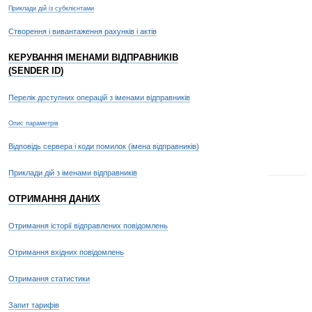
Приклади дій із субклієнтами
Створення і вивантаження рахунків і актів
КЕРУВАННЯ ІМЕНАМИ ВІДПРАВНИКІВ
(SENDER ID)
Перелік доступних операцій з іменами відправників
Опис параметрів
Відповідь сервера і коди помилок (імена відправників)
Приклади дій з іменами відправників
ОТРИМАННЯ ДАНИХ
Отримання історії відправлених повідомлень
Отримання вхідних повідомлень
Отримання статистики
Запит тарифів