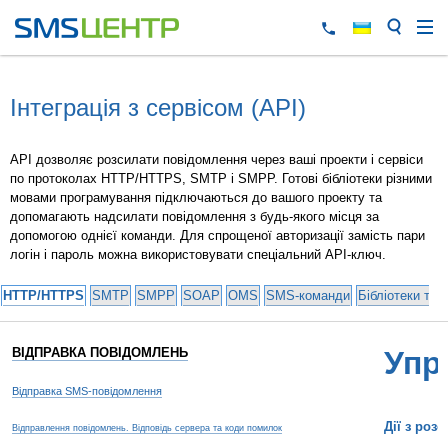
Інтеграція з сервісом (API)
API дозволяє розсилати повідомлення через ваші проекти і сервіси
по протоколах HTTP/HTTPS, SMTP і SMPP. Готові бібліотеки різними
мовами програмування підключаються до вашого проекту та
допомагають надсилати повідомлення з будь-якого місця за
допомогою однієї команди. Для спрощеної авторизації замість пари
логін і пароль можна використовувати спеціальний API-ключ.
HTTP/HTTPS
SMTP
SMPP
SOAP
OMS
SMS-команди
Бібліотеки та 
ВІДПРАВКА ПОВІДОМЛЕНЬ
Упр
Відправка SMS-повідомлення
Дії з роз
Відправлення повідомлень. Відповідь сервера та коди помилок