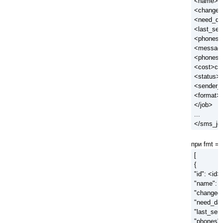
<name>n
<changed
<need_da
<last_sen
<phones>
<messag
<phones_
<cost>co
<status>s
<sender_i
<format>f
</job>
...
</sms_jo
при fmt = 
[
{
"id": <id>,
"name": 
"changed"
"need_dat
"last_sent
"phones":