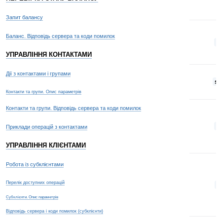
Запит балансу
Баланс. Відповідь сервера та коди помилок
s
УПРАВЛІННЯ КОНТАКТАМИ
Дії з контактами і групами
s
Контакти та групи. Опис параметрів
Контакти та групи. Відповідь сервера та коди помилок
t
Приклади операцій з контактами
УПРАВЛІННЯ КЛІЄНТАМИ
Робота із субклієнтами
Перелік доступних операцій
t
Субклієнти. Опис параметрів
Відповідь сервера і коди помилок (субклієнти)