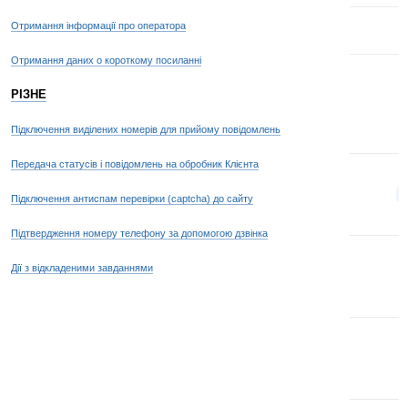
Отримання інформації про оператора
Отримання даних о короткому посиланні
РІЗНЕ
Підключення виділених номерів для прийому повідомлень
Передача статусів і повідомлень на обробник Клієнта
p
Підключення антиспам перевірки (captcha) до сайту
Підтвердження номеру телефону за допомогою дзвінка
Дії з відкладеними завданнями