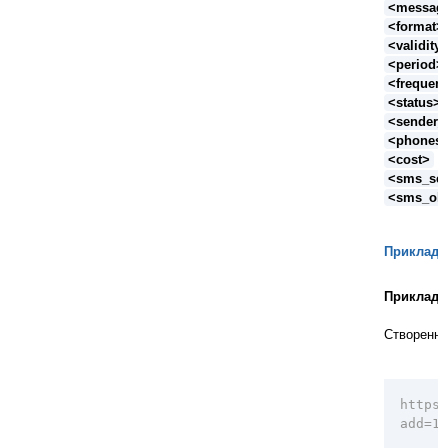
<messag
<format>
<validity
<period>
<frequen
<status>
<sender_
<phones_
<cost>
– 
<sms_sen
<sms_ok
Приклади
Приклади
Створення
https:
add=1&