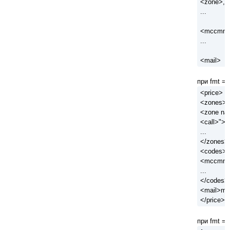
<zone>,<
...
<mccmnc
...
<mail>
при fmt = 
<price>
<zones>
<zone na
<call>">
...
</zones>
<codes>
<mccmnc
...
</codes>
<mail>mai
</price>
при fmt = 