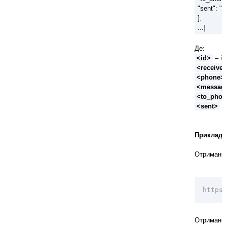
"sent": "
},
...]
Де:
<id>
– ід
<receive
<phone>
<messag
<to_phon
<sent>
– 
Приклади
Отримання
https:
Отримання