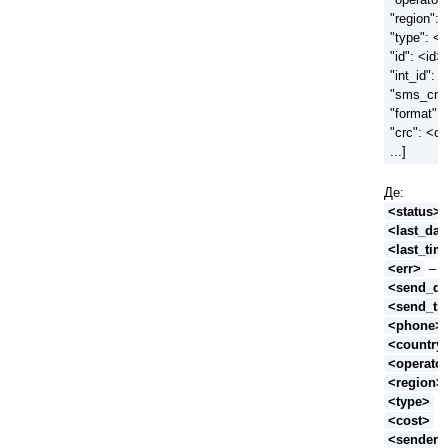
"region": 
"type": <
"id": <id>,
"int_id": "
"sms_cnt
"format":
"crc": <c
...]
Де:
<status>
<last_dat
<last_ti
<err>
– к
<send_da
<send_ti
<phone>
<country
<operato
<region>
<type>
– 
<cost>
– 
<sender>