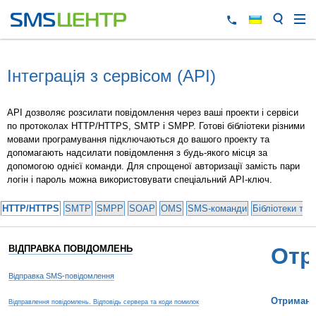
Інтеграція з сервісом (API)
API дозволяє розсилати повідомлення через ваші проекти і сервіси
по протоколах HTTP/HTTPS, SMTP і SMPP. Готові бібліотеки різними
мовами програмування підключаються до вашого проекту та
допомагають надсилати повідомлення з будь-якого місця за
допомогою однієї команди. Для спрощеної авторизації замість пари
логін і пароль можна використовувати спеціальний API-ключ.
HTTP/HTTPS
SMTP
SMPP
SOAP
OMS
SMS-команди
Бібліотеки та 
ВІДПРАВКА ПОВІДОМЛЕНЬ
Отр
Відправка SMS-повідомлення
Отриманн
Відправлення повідомлень. Відповідь сервера та коди помилок