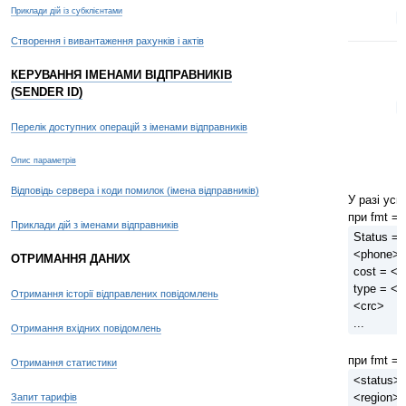
Приклади дій із субклієнтами
4
Створення і вивантаження рахунків і актів
КЕРУВАННЯ ІМЕНАМИ ВІДПРАВНИКІВ
(SENDER ID)
9
Перелік доступних операцій з іменами відправників
Опис параметрів
Відповідь сервера і коди помилок (імена відправників)
У разі усп
при fmt = 
Приклади дій з іменами відправників
Status = 
<phone>, 
ОТРИМАННЯ ДАНИХ
cost = <
type = <t
Отримання історії відправлених повідомлень
<crc>
...
Отримання вхідних повідомлень
при fmt = 
Отримання статистики
<status>
<region>
Запит тарифів