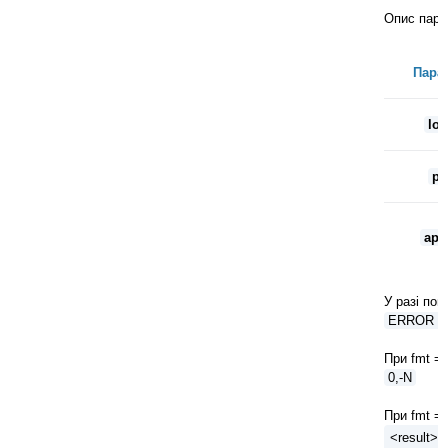
Опис пара
Пара
log
p
api
У разі по
ERROR = 
При fmt = 
0,-N
При fmt = 
<result>