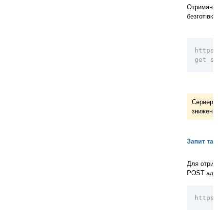
Отримання 
безготівк
https:
get_st
Сервер н
зниження
Запит та
Для отрим
POST адр
https: