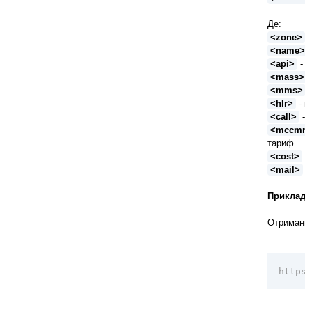
Де:
<zone>
-
<name>
<api>
- в
<mass>
-
<mms>
-
<hlr>
- в
<call>
- 
<mccmn
тариф.
<cost>
- 
<mail>
- 
Приклади
Отримання
https: