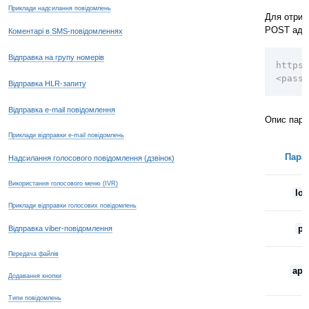
Приклади надсилання повідомлень
Для отрим
POST адр
Коментарі в SMS-повідомленнях
Відправка на групу номерів
https:
<passw
Відправка HLR-запиту
Відправка e-mail повідомлення
Опис пара
Приклади відправки e-mail повідомлень
Пара
Надсилання голосового повідомлення (дзвінок)
Використання голосового меню (IVR)
log
Приклади відправки голосових повідомлень
p
Відправка viber-повідомлення
Передача файлів
api
Додавання кнопки
Типи повідомлень