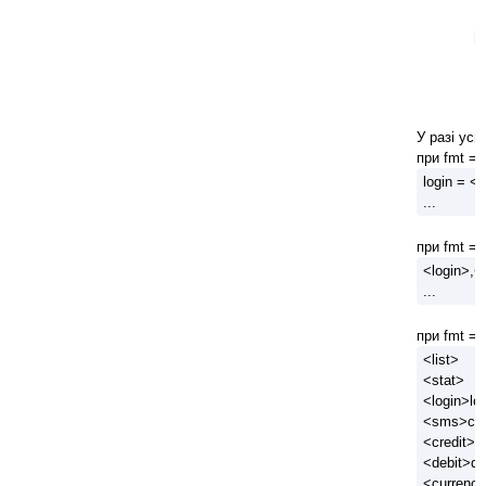
9
У разі усп
при fmt = 
login = <
...
при fmt = 
<login>,<
...
при fmt = 
<list>
<stat>
<login>lo
<sms>cn
<credit>cr
<debit>de
<currency