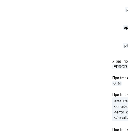
p
api
pho
У разі по
ERROR = 
При fmt = 
0,-N
При fmt = 
<result>
<error>оп
<error_co
</result>
При fmt = 