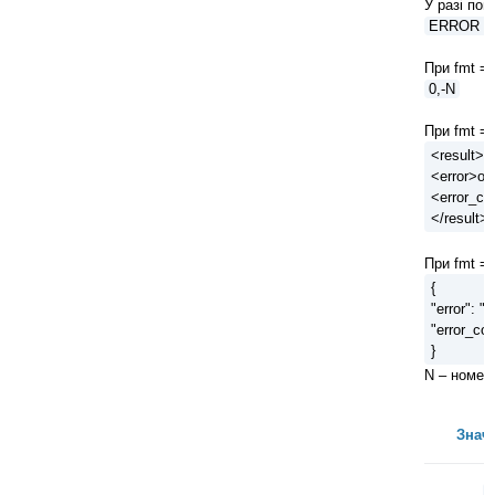
У разі по
ERROR = 
При fmt = 
0,-N
При fmt = 
<result>
<error>оп
<error_co
</result>
При fmt = 
{
"error": "
"error_co
}
N – номер
Знач
1