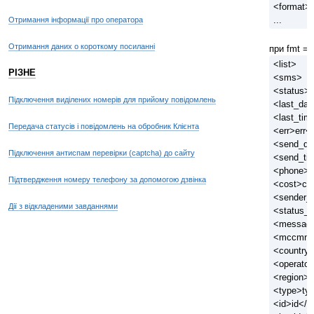
<format>
...
Отримання інформації про оператора
Отримання даних о короткому посиланні
при fmt = 
<list>
РІЗНЕ
<sms>
<status>s
Підключення виділених номерів для прийому повідомлень
<last_dat
<last_ti
Передача статусів і повідомлень на обробник Клієнта
<err>err</
<send_da
Підключення антиспам перевірки (captcha) до сайту
<send_ti
<phone>p
Підтвердження номеру телефону за допомогою дзвінка
<cost>co
<sender_
Дії з відкладеними завданнями
<status_
<messag
<mccmnc
<country>
<operator
<region>r
<type>ty
<id>id</i