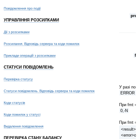
Повідомлення про події
prev
УПРАВЛІННЯ РОЗСИЛКАМИ
Дії з розсилками
Розсилання. Відповідь сервера та коди помилок
fm
Приклади операцій з розсилками
СТАТУСИ ПОВІДОМЛЕНЬ
Перевірка статусу
У разі по
Статуси повідомлень. Відповідь сервера та коди помилок
ERROR = 
Коди статусів
При fmt = 
0,-N
Коди помилок у статусі
При fmt = 
Видалення повідомлення
<result>
<error>оп
ПЕРЕВІРКА СТАНУ БАЛАНСУ