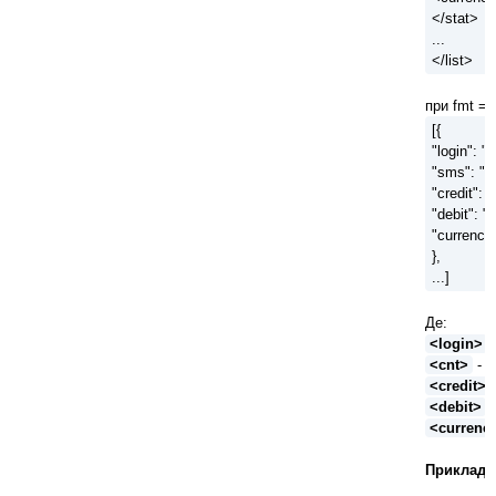
</stat>
...
</list>
при fmt = 
[{
"login": "
"sms": "<
"credit": 
"debit": "
"currency
},
...]
Де:
<login>
-
<cnt>
- к
<credit>
<debit>
-
<currenc
Приклади