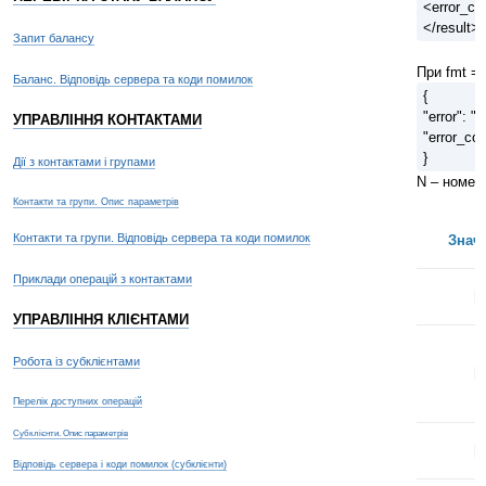
<error_co
</result>
Запит балансу
При fmt = 
Баланс. Відповідь сервера та коди помилок
{
"error": "
УПРАВЛІННЯ КОНТАКТАМИ
"error_co
}
Дії з контактами і групами
N – номер
Контакти та групи. Опис параметрів
Контакти та групи. Відповідь сервера та коди помилок
Знач
Приклади операцій з контактами
1
УПРАВЛІННЯ КЛІЄНТАМИ
Робота із субклієнтами
2
Перелік доступних операцій
Субклієнти. Опис параметрів
3
Відповідь сервера і коди помилок (субклієнти)