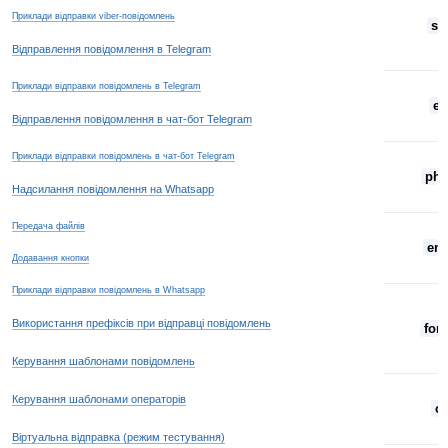
Приклади відправки viber-повідомлень
sta
Відправлення повідомлення в Telegram
Приклади відправки повідомлень в Telegram
en
Відправлення повідомлення в чат-бот Telegram
Приклади відправки повідомлень в чат-бот Telegram
pho
Надсилання повідомлення на Whatsapp
Передача файлів
ema
Додавання кнопки
Приклади відправки повідомлень в Whatsapp
Використання префіксів при відправці повідомлень
for
Керування шаблонами повідомлень
Керування шаблонами операторів
cn
Віртуальна відправка (режим тестування)