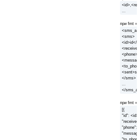
<id>,<re
...
при fmt = 
<sms_an
<sms>
<id>id</i
<received
<phone>p
<messag
<to_phon
<sent>se
</sms>
...
</sms_an
при fmt = 
[{
"id": <id>,
"received
"phone": 
"message
"to_phone