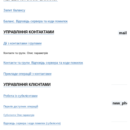
Запит балансу
Баланс. Відповідь сервера та коди помилок
УПРАВЛІННЯ КОНТАКТАМИ
mail
Дії з контактами і групами
Контакти та групи. Опис параметрів
Контакти та групи. Відповідь сервера та коди помилок
Приклади операцій з контактами
УПРАВЛІННЯ КЛІЄНТАМИ
Робота із субклієнтами
new_pho
Перелік доступних операцій
Субклієнти. Опис параметрів
Відповідь сервера і коди помилок (субклієнти)