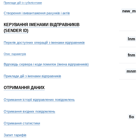
Приклади дій із субклієнтами
new_mai
Створення і вивантаження рахунків і актів
КЕРУВАННЯ ІМЕНАМИ ВІДПРАВНИКІВ
(SENDER ID)
lnm
Перелік доступних операцій з іменами відправників
Опис параметрів
fnm
Відповідь сервера і коди помилок (імена відправників)
mnm
Приклади дій з іменами відправників
ОТРИМАННЯ ДАНИХ
Отримання історії відправлених повідомлень
Отримання вхідних повідомлень
fio
Отримання статистики
Запит тарифів