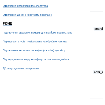
Отримання інформації про оператора
Отримання даних о короткому посиланні
РІЗНЕ
search
Підключення виділених номерів для прийому повідомлень
Передача статусів і повідомлень на обробник Клієнта
Підключення антиспам перевірки (captcha) до сайту
Підтвердження номеру телефону за допомогою дзвінка
Дії з відкладеними завданнями
after_id