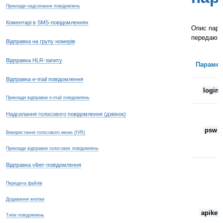
Приклади надсилання повідомлень
Коментарі в SMS-повідомленнях
Опис пара
передають
Відправка на групу номерів
Відправка HLR-запиту
Парамет
Відправка e-mail повідомлення
login
Приклади відправки e-mail повідомлень
Надсилання голосового повідомлення (дзвінок)
psw
Використання голосового меню (IVR)
Приклади відправки голосових повідомлень
Відправка viber-повідомлення
Передача файлів
Додавання кнопки
apikey
Типи повідомлень