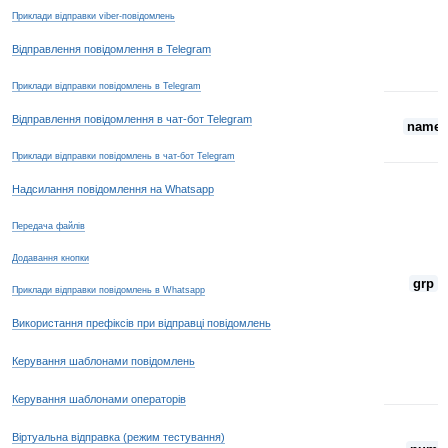
Приклади відправки viber-повідомлень
Відправлення повідомлення в Telegram
Приклади відправки повідомлень в Telegram
Відправлення повідомлення в чат-бот Telegram
name
Приклади відправки повідомлень в чат-бот Telegram
Надсилання повідомлення на Whatsapp
Передача файлів
Додавання кнопки
grp
Приклади відправки повідомлень в Whatsapp
Використання префіксів при відправці повідомлень
Керування шаблонами повідомлень
Керування шаблонами операторів
Віртуальна відправка (режим тестування)