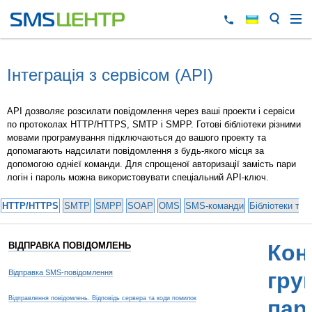
Інтеграція з сервісом (API)
API дозволяє розсилати повідомлення через ваші проекти і сервіси
по протоколах HTTP/HTTPS, SMTP і SMPP. Готові бібліотеки різними
мовами програмування підключаються до вашого проекту та
допомагають надсилати повідомлення з будь-якого місця за
допомогою однієї команди. Для спрощеної авторизації замість пари
логін і пароль можна використовувати спеціальний API-ключ.
HTTP/HTTPS
SMTP
SMPP
SOAP
OMS
SMS-команди
Бібліотеки та 
ВІДПРАВКА ПОВІДОМЛЕНЬ
Кон
Відправка SMS-повідомлення
гру
Відправлення повідомлень. Відповідь сервера та коди помилок
пар