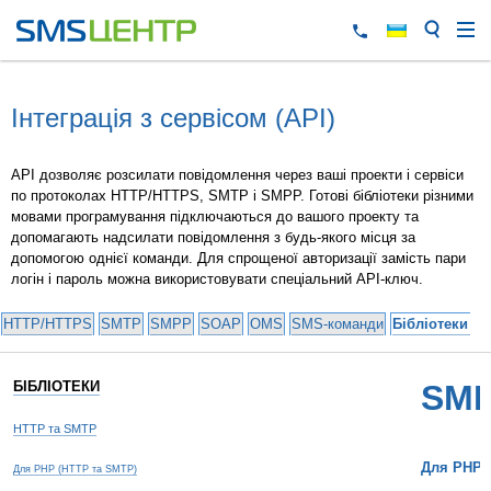
Інтеграція з сервісом (API)
API дозволяє розсилати повідомлення через ваші проекти і сервіси
по протоколах HTTP/HTTPS, SMTP і SMPP. Готові бібліотеки різними
мовами програмування підключаються до вашого проекту та
допомагають надсилати повідомлення з будь-якого місця за
допомогою однієї команди. Для спрощеної авторизації замість пари
логін і пароль можна використовувати спеціальний API-ключ.
HTTP/HTTPS
SMTP
SMPP
SOAP
OMS
SMS-команди
Бібліотеки та
БІБЛІОТЕКИ
SM
HTTP та SMTP
Для PHP 
Для PHP (HTTP та SMTP)