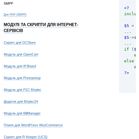
SMPP
<?
inclu
Для PHP (SMPP)
МОДУЛІ ТА СКРИПТИ ДЛЯ ІНТЕРНЕТ-
$S
= 
if
СЕРВІСІВ
...
th
$S
->
se
Скрипт для OCStore
...
if
if (
$S
th
Модуль для OpenCart
ec
}
else
Модуль для IP.Board
ec
publ
?>
{
Модуль для Prestashop
if
Модуль для Р1С-Бітрікс
Додаток для Бітрікс24
}
Модуль для BillManager
priv
{
Плагін для WordPress WooCommerce
Скрипт для R-Keeper (UCS)
if