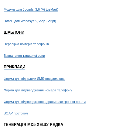
Модуль для Joomla! 3.6 (VirtueMart)
i
Плагін для Webasyst (Shop-Script)
ШАБЛОНИ
re
Перевірка номерів телефонів
}
Визначення тарифної зони
priv
{
ПРИКЛАДИ
Форма для відправки SMS-повідомлень
wh
Форма для підтвердження номера телефону
Форма для підтвердження адреси електронної пошти
if
SOAP протокол
ГЕНЕРАЦІЯ MD5-ХЕШУ РЯДКА
re